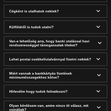
Cégként is utalhatok nektek?
Külföldről is tudok utalni?
Van-e lehetőség arra, hogy banki utalással havi
rendszerességgel támogassalak titeket?
Lehet postai csekkel/utalvánnyal fizetni nektek?
Miért vannak a bankkártyás fizetések
minimumösszegekhez kötve?
Hírlevélre hogy tudok feliratkozni?
Olyan kérdésem van, amire nincs itt válasz, mit
csináljak?