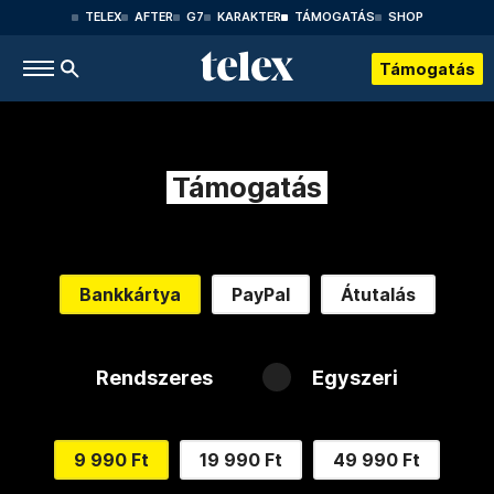
TELEX
AFTER
G7
KARAKTER
TÁMOGATÁS
SHOP
Támogatás
Támogatás
Bankkártya
PayPal
Átutalás
Rendszeres
Egyszeri
9 990 Ft
19 990 Ft
49 990 Ft