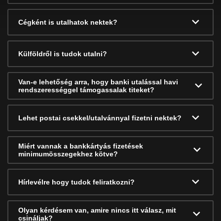
Cégként is utalhatok nektek?
Külföldről is tudok utalni?
Van-e lehetőség arra, hogy banki utalással havi
rendszerességgel támogassalak titeket?
Lehet postai csekkel/utalvánnyal fizetni nektek?
Miért vannak a bankkártyás fizetések
minimumösszegekhez kötve?
Hírlevélre hogy tudok feliratkozni?
Olyan kérdésem van, amire nincs itt válasz, mit
csináljak?