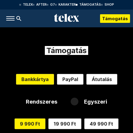
TELEX
AFTER
G7
KARAKTER
TÁMOGATÁS
SHOP
Támogatás
Támogatás
Bankkártya
PayPal
Átutalás
Rendszeres
Egyszeri
9 990 Ft
19 990 Ft
49 990 Ft