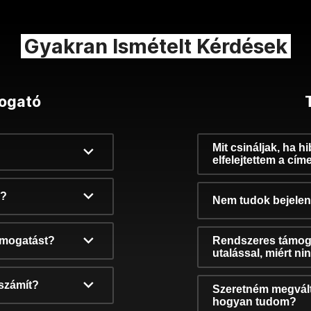
Gyakran Ismételt Kérdések
ogató
Mit csináljak, ha h
elfelejtettem a cím
k?
Nem tudok bejelent
támogatást?
Rendszeres támog
utalással, miért n
számít?
Szeretném megvált
hogyan tudom?