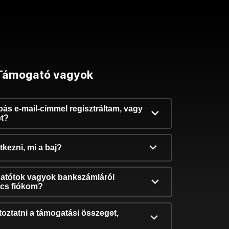
Támogató vagyok
ibás e-mail-címmel regisztráltam, vagy
et?
kezni, mi a baj?
atótok vagyok bankszámláról
incs fiókom?
oztatni a támogatási összeget,