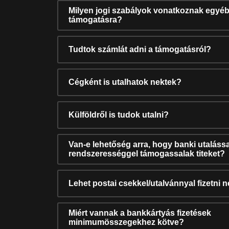
Milyen jogi szabályok vonatkoznak egyéb
támogatásra?
Tudtok számlát adni a támogatásról?
Cégként is utalhatok nektek?
Külföldről is tudok utalni?
Van-e lehetőség arra, hogy banki utalássa
rendszerességgel támogassalak titeket?
Lehet postai csekkel/utalvánnyal fizetni 
Miért vannak a bankkártyás fizetések
minimumösszegekhez kötve?