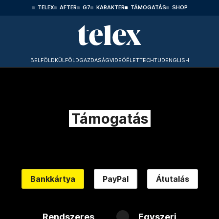
TELEX
AFTER
G7
KARAKTER
TÁMOGATÁS
SHOP
BELFÖLD
KÜLFÖLD
GAZDASÁG
VIDEÓ
ÉLET
TECHTUD
ENGLISH
Támogatás
Bankkártya
PayPal
Átutalás
Rendszeres
Egyszeri