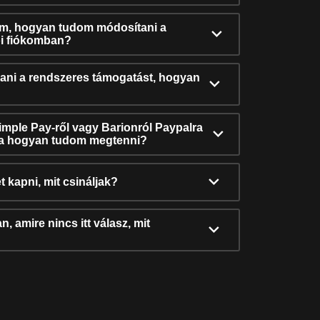
ám, hogyan tudom módosítani a
i fiókomban?
ni a rendszeres támogatást, hogyan
Simple Pay-ről vagy Barionról Paypalra
ra hogyan tudom megtenni?
t kapni, mit csináljak?
, amire nincs itt válasz, mit