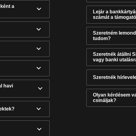
ként a
Lejár a bankkárty
számát a támogató
Szeretném lemonda
tudom?
Szeretnék átállni 
vagy banki utalás
Szeretnék hírlevele
l havi
Olyan kérdésem van
csináljak?
nektek?