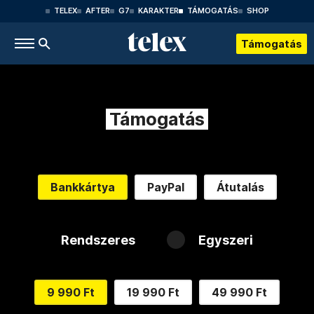
TELEX
AFTER
G7
KARAKTER
TÁMOGATÁS
SHOP
Támogatás
Támogatás
Bankkártya
PayPal
Átutalás
Rendszeres
Egyszeri
9 990 Ft
19 990 Ft
49 990 Ft