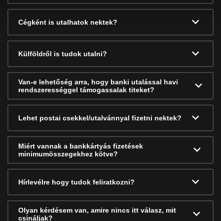
Cégként is utalhatok nektek?
Külföldről is tudok utalni?
Van-e lehetőség arra, hogy banki utalással havi
rendszerességgel támogassalak titeket?
Lehet postai csekkel/utalvánnyal fizetni nektek?
Miért vannak a bankkártyás fizetések
minimumösszegekhez kötve?
Hírlevélre hogy tudok feliratkozni?
Olyan kérdésem van, amire nincs itt válasz, mit
csináljak?