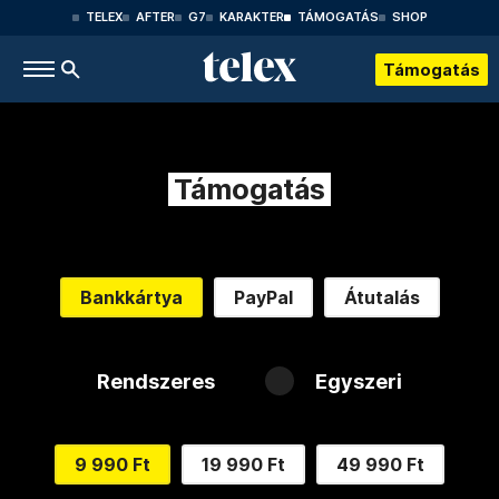
TELEX
AFTER
G7
KARAKTER
TÁMOGATÁS
SHOP
Támogatás
Támogatás
Bankkártya
PayPal
Átutalás
Rendszeres
Egyszeri
9 990 Ft
19 990 Ft
49 990 Ft