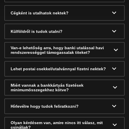
Cégként is utalhatok nektek?
Külföldről is tudok utalni?
Van-e lehetőség arra, hogy banki utalással havi
rendszerességgel támogassalak titeket?
Lehet postai csekkel/utalvánnyal fizetni nektek?
Miért vannak a bankkártyás fizetések
minimumösszegekhez kötve?
Hírlevélre hogy tudok feliratkozni?
Olyan kérdésem van, amire nincs itt válasz, mit
csináljak?