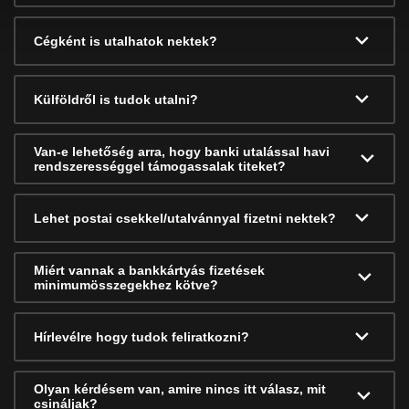
Cégként is utalhatok nektek?
Külföldről is tudok utalni?
Van-e lehetőség arra, hogy banki utalással havi
rendszerességgel támogassalak titeket?
Lehet postai csekkel/utalvánnyal fizetni nektek?
Miért vannak a bankkártyás fizetések
minimumösszegekhez kötve?
Hírlevélre hogy tudok feliratkozni?
Olyan kérdésem van, amire nincs itt válasz, mit
csináljak?