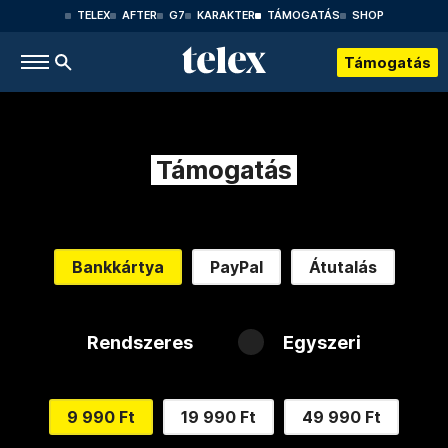
TELEX
AFTER
G7
KARAKTER
TÁMOGATÁS
SHOP
Támogatás
Támogatás
Bankkártya
PayPal
Átutalás
Rendszeres
Egyszeri
9 990 Ft
19 990 Ft
49 990 Ft