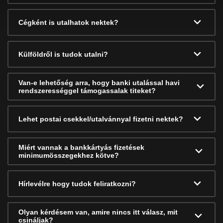
Cégként is utalhatok nektek?
Külföldről is tudok utalni?
Van-e lehetőség arra, hogy banki utalással havi
rendszerességgel támogassalak titeket?
Lehet postai csekkel/utalvánnyal fizetni nektek?
Miért vannak a bankkártyás fizetések
minimumösszegekhez kötve?
Hírlevélre hogy tudok feliratkozni?
Olyan kérdésem van, amire nincs itt válasz, mit
csináljak?