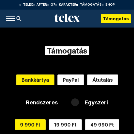
TELEX
AFTER
G7
KARAKTER
TÁMOGATÁS
SHOP
Támogatás
Támogatás
Bankkártya
PayPal
Átutalás
Rendszeres
Egyszeri
9 990 Ft
19 990 Ft
49 990 Ft