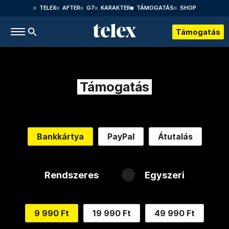
TELEX
AFTER
G7
KARAKTER
TÁMOGATÁS
SHOP
Támogatás
Támogatás
Bankkártya
PayPal
Átutalás
Rendszeres
Egyszeri
9 990 Ft
19 990 Ft
49 990 Ft