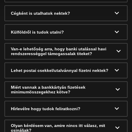
Cégként is utalhatok nektek?
Külföldről is tudok utalni?
Van-e lehetőség arra, hogy banki utalással havi
rendszerességgel támogassalak titeket?
Lehet postai csekkel/utalvánnyal fizetni nektek?
Miért vannak a bankkártyás fizetések
minimumösszegekhez kötve?
Hírlevélre hogy tudok feliratkozni?
Olyan kérdésem van, amire nincs itt válasz, mit
csináljak?