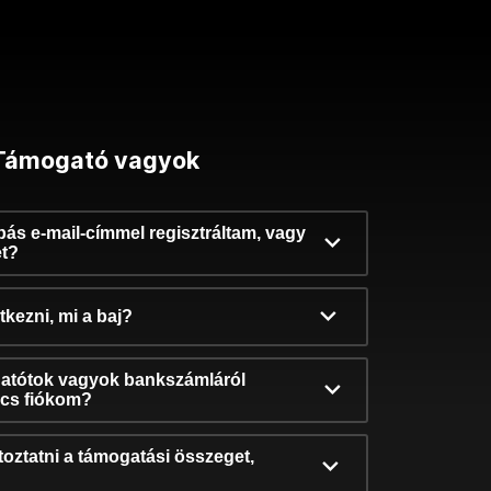
Támogató vagyok
ibás e-mail-címmel regisztráltam, vagy
et?
kezni, mi a baj?
atótok vagyok bankszámláról
incs fiókom?
oztatni a támogatási összeget,