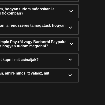
ám, hogyan tudom módosítani a
i fiókomban?
ni a rendszeres támogatást, hogyan
Simple Pay-ről vagy Barionról Paypalra
ra hogyan tudom megtenni?
t kapni, mit csináljak?
, amire nincs itt válasz, mit