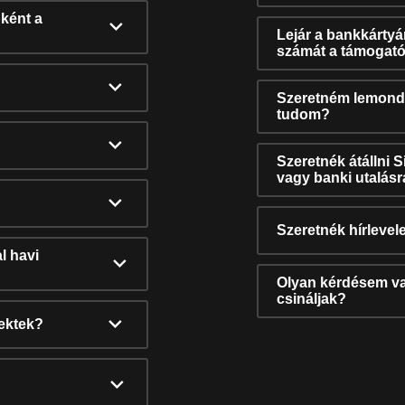
ként a
Lejár a bankkárty
számát a támogató
Szeretném lemonda
tudom?
Szeretnék átállni 
vagy banki utalás
Szeretnék hírlevele
l havi
Olyan kérdésem van
csináljak?
nektek?