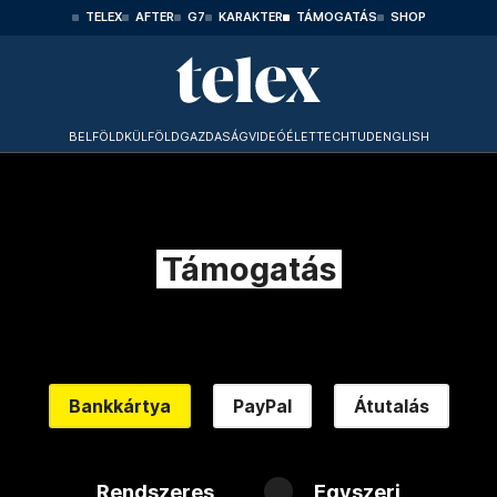
TELEX
AFTER
G7
KARAKTER
TÁMOGATÁS
SHOP
BELFÖLD
KÜLFÖLD
GAZDASÁG
VIDEÓ
ÉLET
TECHTUD
ENGLISH
Támogatás
Bankkártya
PayPal
Átutalás
Rendszeres
Egyszeri