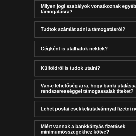
Milyen jogi szabályok vonatkoznak egyéb
támogatásra?
Tudtok számlát adni a támogatásról?
Cégként is utalhatok nektek?
Külföldről is tudok utalni?
Van-e lehetőség arra, hogy banki utalássa
rendszerességgel támogassalak titeket?
Lehet postai csekkel/utalvánnyal fizetni 
Miért vannak a bankkártyás fizetések
minimumösszegekhez kötve?