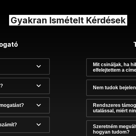
Gyakran Ismételt Kérdések
ogató
Mit csináljak, ha h
elfelejtettem a cím
k?
Nem tudok bejelent
támogatást?
Rendszeres támog
utalással, miért n
számít?
Szeretném megvált
hogyan tudom?