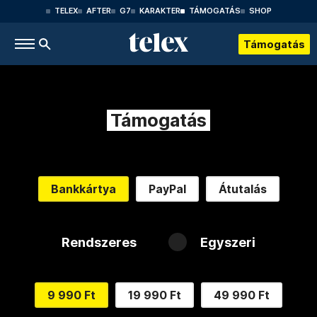
TELEX
AFTER
G7
KARAKTER
TÁMOGATÁS
SHOP
Támogatás
Támogatás
Bankkártya
PayPal
Átutalás
Rendszeres
Egyszeri
9 990 Ft
19 990 Ft
49 990 Ft