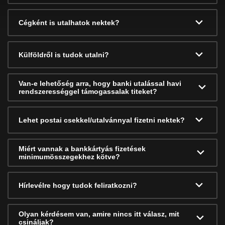
Cégként is utalhatok nektek?
Külföldről is tudok utalni?
Van-e lehetőség arra, hogy banki utalással havi
rendszerességgel támogassalak titeket?
Lehet postai csekkel/utalvánnyal fizetni nektek?
Miért vannak a bankkártyás fizetések
minimumösszegekhez kötve?
Hírlevélre hogy tudok feliratkozni?
Olyan kérdésem van, amire nincs itt válasz, mit
csináljak?