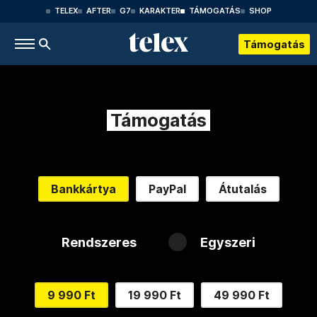
TELEX
AFTER
G7
KARAKTER
TÁMOGATÁS
SHOP
Támogatás
Támogatás
Bankkártya
PayPal
Átutalás
Rendszeres
Egyszeri
9 990 Ft
19 990 Ft
49 990 Ft