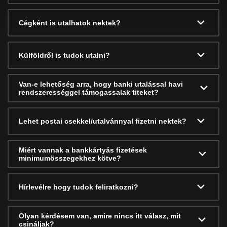
Cégként is utalhatok nektek?
Külföldről is tudok utalni?
Van-e lehetőség arra, hogy banki utalással havi
rendszerességgel támogassalak titeket?
Lehet postai csekkel/utalvánnyal fizetni nektek?
Miért vannak a bankkártyás fizetések
minimumösszegekhez kötve?
Hírlevélre hogy tudok feliratkozni?
Olyan kérdésem van, amire nincs itt válasz, mit
csináljak?