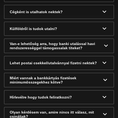
Cégként is utalhatok nektek?
Külföldről is tudok utalni?
Van-e lehetőség arra, hogy banki utalással havi
rendszerességgel támogassalak titeket?
Lehet postai csekkel/utalvánnyal fizetni nektek?
Miért vannak a bankkártyás fizetések
minimumösszegekhez kötve?
Hírlevélre hogy tudok feliratkozni?
Olyan kérdésem van, amire nincs itt válasz, mit
csináljak?