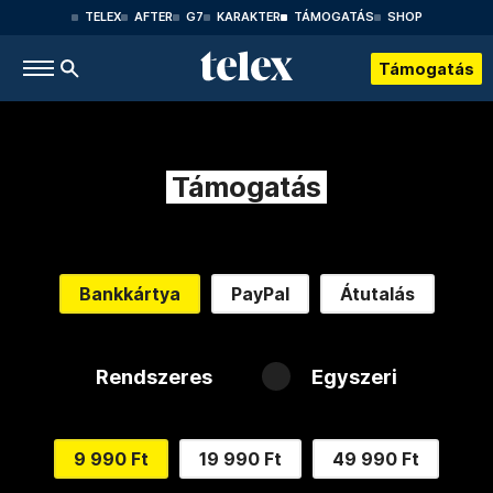
TELEX
AFTER
G7
KARAKTER
TÁMOGATÁS
SHOP
Támogatás
Támogatás
Bankkártya
PayPal
Átutalás
Rendszeres
Egyszeri
9 990 Ft
19 990 Ft
49 990 Ft