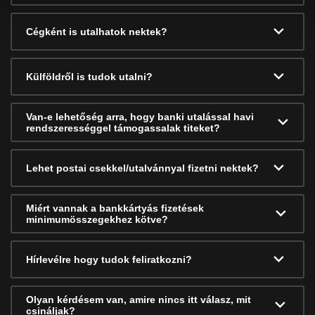
Cégként is utalhatok nektek?
Külföldről is tudok utalni?
Van-e lehetőség arra, hogy banki utalással havi
rendszerességgel támogassalak titeket?
Lehet postai csekkel/utalvánnyal fizetni nektek?
Miért vannak a bankkártyás fizetések
minimumösszegekhez kötve?
Hírlevélre hogy tudok feliratkozni?
Olyan kérdésem van, amire nincs itt válasz, mit
csináljak?