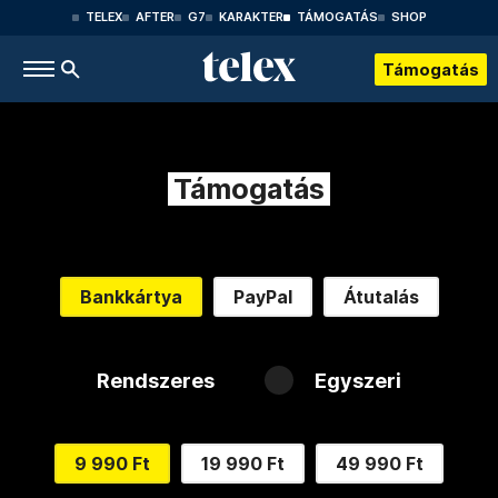
TELEX
AFTER
G7
KARAKTER
TÁMOGATÁS
SHOP
Támogatás
Támogatás
Bankkártya
PayPal
Átutalás
Rendszeres
Egyszeri
9 990 Ft
19 990 Ft
49 990 Ft