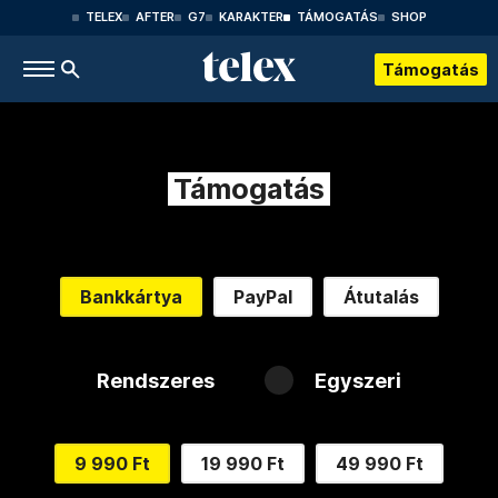
TELEX
AFTER
G7
KARAKTER
TÁMOGATÁS
SHOP
Támogatás
Támogatás
Bankkártya
PayPal
Átutalás
Rendszeres
Egyszeri
9 990 Ft
19 990 Ft
49 990 Ft