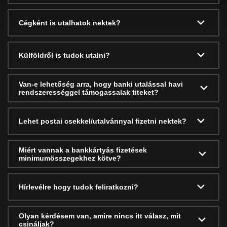
Cégként is utalhatok nektek?
Külföldről is tudok utalni?
Van-e lehetőség arra, hogy banki utalással havi
rendszerességgel támogassalak titeket?
Lehet postai csekkel/utalvánnyal fizetni nektek?
Miért vannak a bankkártyás fizetések
minimumösszegekhez kötve?
Hírlevélre hogy tudok feliratkozni?
Olyan kérdésem van, amire nincs itt válasz, mit
csináljak?