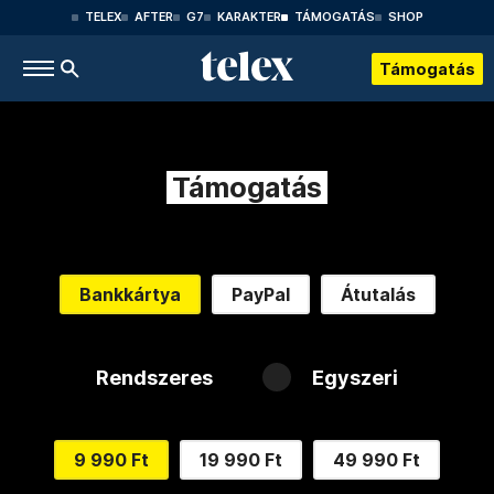
TELEX
AFTER
G7
KARAKTER
TÁMOGATÁS
SHOP
Támogatás
Támogatás
Bankkártya
PayPal
Átutalás
Rendszeres
Egyszeri
9 990 Ft
19 990 Ft
49 990 Ft