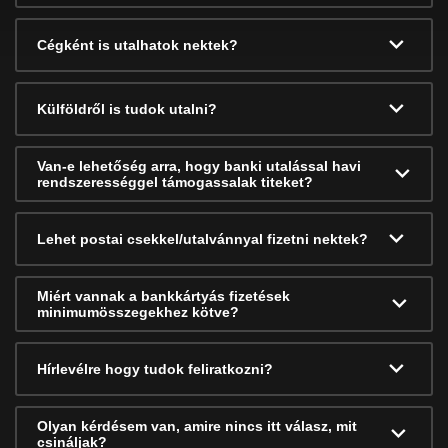
Cégként is utalhatok nektek?
Külföldről is tudok utalni?
Van-e lehetőség arra, hogy banki utalással havi
rendszerességgel támogassalak titeket?
Lehet postai csekkel/utalvánnyal fizetni nektek?
Miért vannak a bankkártyás fizetések
minimumösszegekhez kötve?
Hírlevélre hogy tudok feliratkozni?
Olyan kérdésem van, amire nincs itt válasz, mit
csináljak?