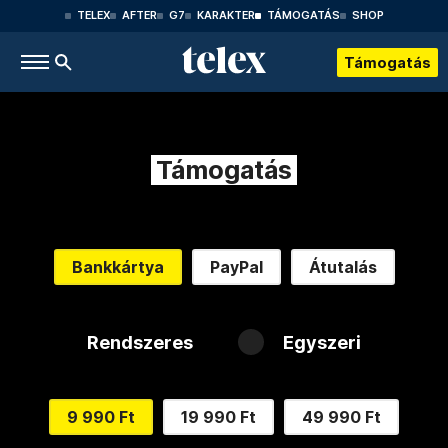
TELEX
AFTER
G7
KARAKTER
TÁMOGATÁS
SHOP
Támogatás
Támogatás
Bankkártya
PayPal
Átutalás
Rendszeres
Egyszeri
9 990 Ft
19 990 Ft
49 990 Ft