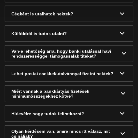
Cégként is utalhatok nektek?
Külföldről is tudok utalni?
Van-e lehetőség arra, hogy banki utalással havi
rendszerességgel támogassalak titeket?
Lehet postai csekkel/utalvánnyal fizetni nektek?
Miért vannak a bankkártyás fizetések
minimumösszegekhez kötve?
Hírlevélre hogy tudok feliratkozni?
Olyan kérdésem van, amire nincs itt válasz, mit
csináljak?