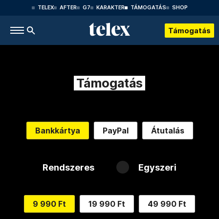
TELEX
AFTER
G7
KARAKTER
TÁMOGATÁS
SHOP
Támogatás
Támogatás
Bankkártya
PayPal
Átutalás
Rendszeres
Egyszeri
9 990 Ft
19 990 Ft
49 990 Ft