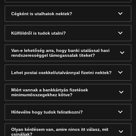
Cégként is utalhatok nektek?
Külföldről is tudok utalni?
Van-e lehetőség arra, hogy banki utalással havi
rendszerességgel támogassalak titeket?
Lehet postai csekkel/utalvánnyal fizetni nektek?
Miért vannak a bankkártyás fizetések
minimumösszegekhez kötve?
Hírlevélre hogy tudok feliratkozni?
Olyan kérdésem van, amire nincs itt válasz, mit
csináljak?