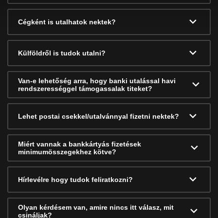
Cégként is utalhatok nektek?
Külföldről is tudok utalni?
Van-e lehetőség arra, hogy banki utalással havi
rendszerességgel támogassalak titeket?
Lehet postai csekkel/utalvánnyal fizetni nektek?
Miért vannak a bankkártyás fizetések
minimumösszegekhez kötve?
Hírlevélre hogy tudok feliratkozni?
Olyan kérdésem van, amire nincs itt válasz, mit
csináljak?