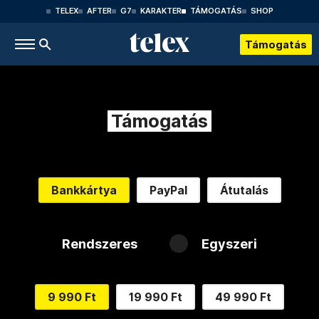
TELEX
AFTER
G7
KARAKTER
TÁMOGATÁS
SHOP
Támogatás
Támogatás
Bankkártya
PayPal
Átutalás
Rendszeres
Egyszeri
9 990 Ft
19 990 Ft
49 990 Ft