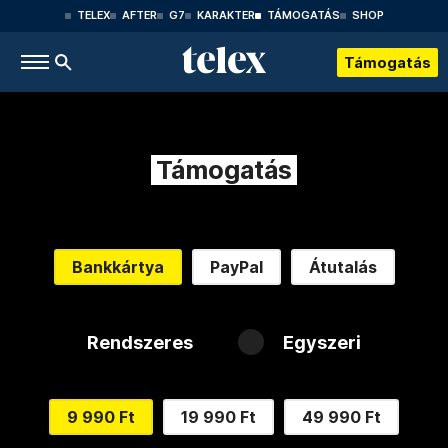
TELEX
AFTER
G7
KARAKTER
TÁMOGATÁS
SHOP
Támogatás
Támogatás
Bankkártya
PayPal
Átutalás
Rendszeres
Egyszeri
9 990 Ft
19 990 Ft
49 990 Ft