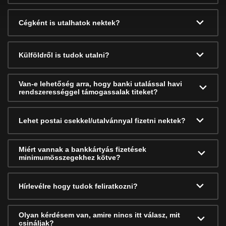
Cégként is utalhatok nektek?
Külföldről is tudok utalni?
Van-e lehetőség arra, hogy banki utalással havi
rendszerességgel támogassalak titeket?
Lehet postai csekkel/utalvánnyal fizetni nektek?
Miért vannak a bankkártyás fizetések
minimumösszegekhez kötve?
Hírlevélre hogy tudok feliratkozni?
Olyan kérdésem van, amire nincs itt válasz, mit
csináljak?