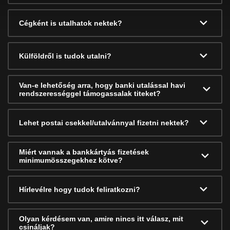
Cégként is utalhatok nektek?
Külföldről is tudok utalni?
Van-e lehetőség arra, hogy banki utalással havi
rendszerességgel támogassalak titeket?
Lehet postai csekkel/utalvánnyal fizetni nektek?
Miért vannak a bankkártyás fizetések
minimumösszegekhez kötve?
Hírlevélre hogy tudok feliratkozni?
Olyan kérdésem van, amire nincs itt válasz, mit
csináljak?