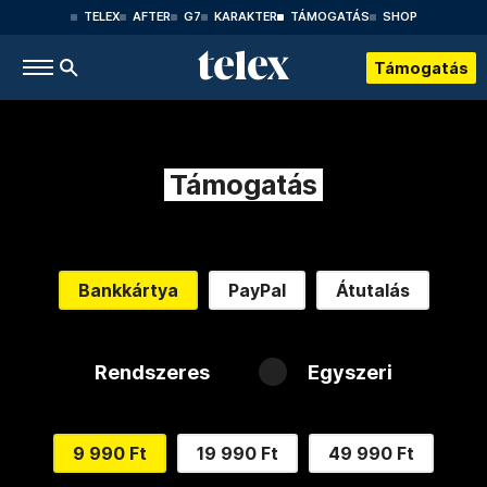
TELEX
AFTER
G7
KARAKTER
TÁMOGATÁS
SHOP
Támogatás
Támogatás
Bankkártya
PayPal
Átutalás
Rendszeres
Egyszeri
9 990 Ft
19 990 Ft
49 990 Ft