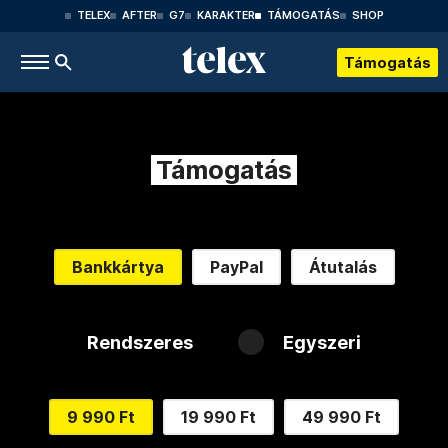
TELEX
AFTER
G7
KARAKTER
TÁMOGATÁS
SHOP
Támogatás
Támogatás
Bankkártya
PayPal
Átutalás
Rendszeres
Egyszeri
9 990 Ft
19 990 Ft
49 990 Ft