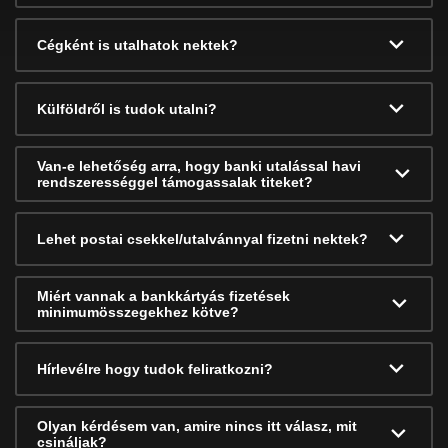
Cégként is utalhatok nektek?
Külföldről is tudok utalni?
Van-e lehetőség arra, hogy banki utalással havi
rendszerességgel támogassalak titeket?
Lehet postai csekkel/utalvánnyal fizetni nektek?
Miért vannak a bankkártyás fizetések
minimumösszegekhez kötve?
Hírlevélre hogy tudok feliratkozni?
Olyan kérdésem van, amire nincs itt válasz, mit
csináljak?