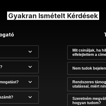
Gyakran Ismételt Kérdések
ogató
Mit csináljak, ha h
elfelejtettem a cím
k?
Nem tudok bejelent
támogatást?
Rendszeres támog
utalással, miért n
számít?
Szeretném megvált
hogyan tudom?