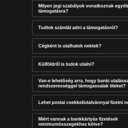
Milyen jogi szabályok vonatkoznak egyéb
támogatásra?
Tudtok számlát adni a támogatásról?
Cégként is utalhatok nektek?
Külföldről is tudok utalni?
Van-e lehetőség arra, hogy banki utalássa
rendszerességgel támogassalak titeket?
Lehet postai csekkel/utalvánnyal fizetni 
Miért vannak a bankkártyás fizetések
minimumösszegekhez kötve?