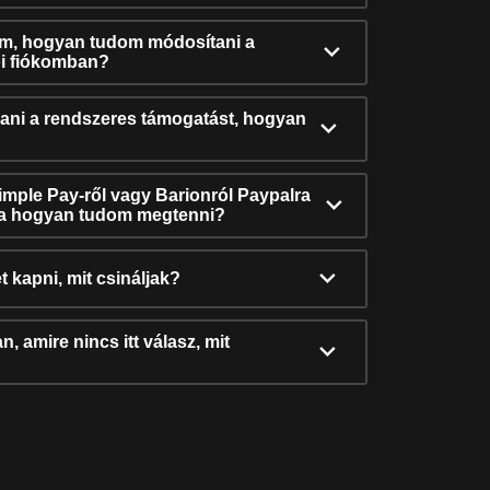
ám, hogyan tudom módosítani a
i fiókomban?
ni a rendszeres támogatást, hogyan
Simple Pay-ről vagy Barionról Paypalra
ra hogyan tudom megtenni?
t kapni, mit csináljak?
, amire nincs itt válasz, mit