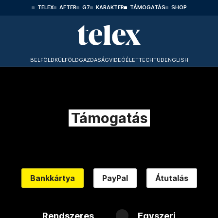
TELEX
AFTER
G7
KARAKTER
TÁMOGATÁS
SHOP
BELFÖLD
KÜLFÖLD
GAZDASÁG
VIDEÓ
ÉLET
TECHTUD
ENGLISH
Támogatás
Bankkártya
PayPal
Átutalás
Rendszeres
Egyszeri