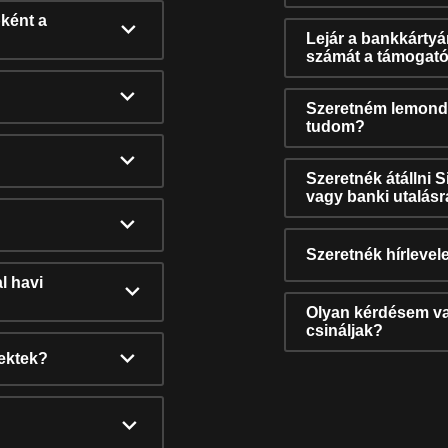
ként a
Lejár a bankkárty
számát a támogató
Szeretném lemonda
tudom?
Szeretnék átállni 
vagy banki utalás
Szeretnék hírlevele
l havi
Olyan kérdésem van
csináljak?
nektek?