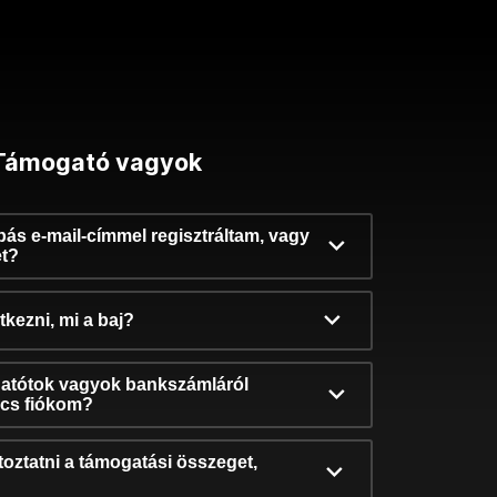
Támogató vagyok
ibás e-mail-címmel regisztráltam, vagy
et?
kezni, mi a baj?
atótok vagyok bankszámláról
incs fiókom?
oztatni a támogatási összeget,