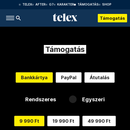
TELEX
AFTER
G7
KARAKTER
TÁMOGATÁS
SHOP
Támogatás
Támogatás
Bankkártya
PayPal
Átutalás
Rendszeres
Egyszeri
9 990 Ft
19 990 Ft
49 990 Ft