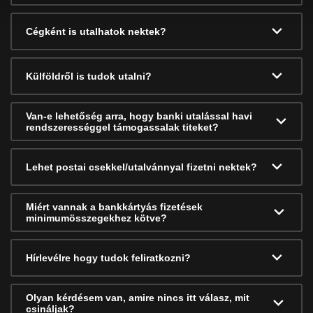
Cégként is utalhatok nektek?
Külföldről is tudok utalni?
Van-e lehetőség arra, hogy banki utalással havi
rendszerességgel támogassalak titeket?
Lehet postai csekkel/utalvánnyal fizetni nektek?
Miért vannak a bankkártyás fizetések
minimumösszegekhez kötve?
Hírlevélre hogy tudok feliratkozni?
Olyan kérdésem van, amire nincs itt válasz, mit
csináljak?