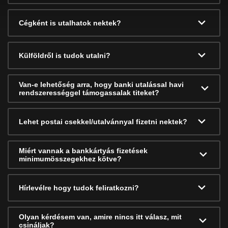
Cégként is utalhatok nektek?
Külföldről is tudok utalni?
Van-e lehetőség arra, hogy banki utalással havi
rendszerességgel támogassalak titeket?
Lehet postai csekkel/utalvánnyal fizetni nektek?
Miért vannak a bankkártyás fizetések
minimumösszegekhez kötve?
Hírlevélre hogy tudok feliratkozni?
Olyan kérdésem van, amire nincs itt válasz, mit
csináljak?