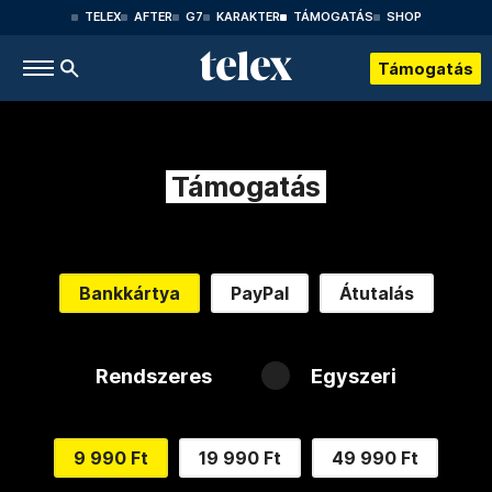
TELEX
AFTER
G7
KARAKTER
TÁMOGATÁS
SHOP
Támogatás
Támogatás
Bankkártya
PayPal
Átutalás
Rendszeres
Egyszeri
9 990 Ft
19 990 Ft
49 990 Ft