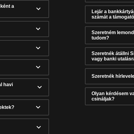
ként a
Lejár a bankkárty
számát a támogató
Szeretném lemonda
tudom?
Szeretnék átállni 
vagy banki utalás
Szeretnék hírlevele
l havi
Olyan kérdésem van
csináljak?
nektek?