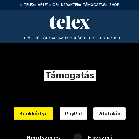
TELEX
AFTER
G7
KARAKTER
TÁMOGATÁS
SHOP
BELFÖLD
KÜLFÖLD
GAZDASÁG
VIDEÓ
ÉLET
TECHTUD
ENGLISH
Támogatás
Bankkártya
PayPal
Átutalás
Rendszeres
Egyszeri