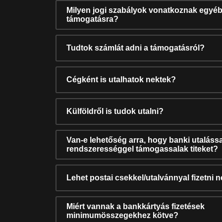
Milyen jogi szabályok vonatkoznak egyéb
támogatásra?
Tudtok számlát adni a támogatásról?
Cégként is utalhatok nektek?
Külföldről is tudok utalni?
Van-e lehetőség arra, hogy banki utalássa
rendszerességgel támogassalak titeket?
Lehet postai csekkel/utalvánnyal fizetni 
Miért vannak a bankkártyás fizetések
minimumösszegekhez kötve?