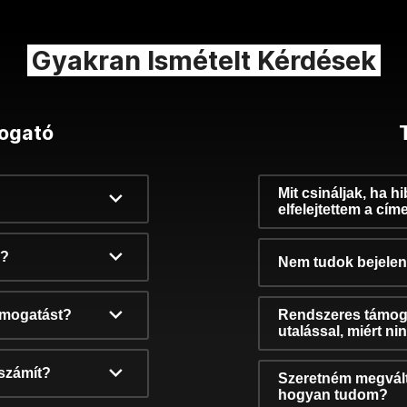
Gyakran Ismételt Kérdések
ogató
Mit csináljak, ha h
elfelejtettem a cím
k?
Nem tudok bejelent
támogatást?
Rendszeres támog
utalással, miért n
számít?
Szeretném megvált
hogyan tudom?