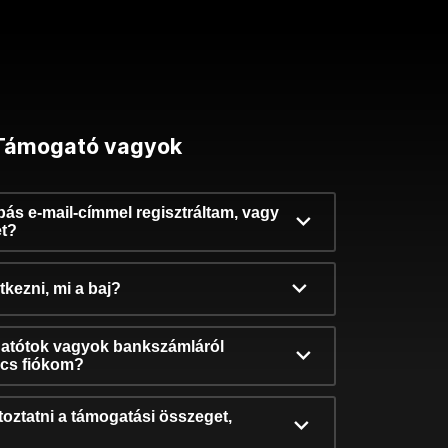
Támogató vagyok
ibás e-mail-címmel regisztráltam, vagy
et?
kezni, mi a baj?
atótok vagyok bankszámláról
incs fiókom?
oztatni a támogatási összeget,