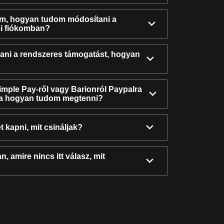
ám, hogyan tudom módosítani a
i fiókomban?
ni a rendszeres támogatást, hogyan
Simple Pay-ről vagy Barionról Paypalra
ra hogyan tudom megtenni?
t kapni, mit csináljak?
, amire nincs itt válasz, mit