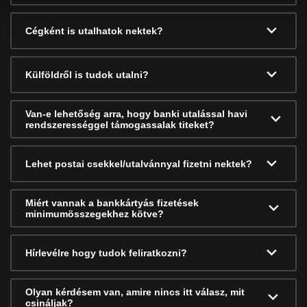
Cégként is utalhatok nektek?
Külföldről is tudok utalni?
Van-e lehetőség arra, hogy banki utalással havi
rendszerességgel támogassalak titeket?
Lehet postai csekkel/utalvánnyal fizetni nektek?
Miért vannak a bankkártyás fizetések
minimumösszegekhez kötve?
Hírlevélre hogy tudok feliratkozni?
Olyan kérdésem van, amire nincs itt válasz, mit
csináljak?