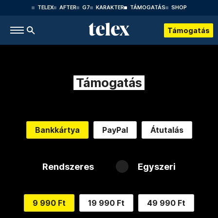
TELEX
AFTER
G7
KARAKTER
TÁMOGATÁS
SHOP
Támogatás
Támogatás
Bankkártya
PayPal
Átutalás
Rendszeres
Egyszeri
9 990 Ft
19 990 Ft
49 990 Ft