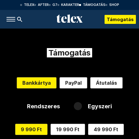
TELEX
AFTER
G7
KARAKTER
TÁMOGATÁS
SHOP
Támogatás
Támogatás
Bankkártya
PayPal
Átutalás
Rendszeres
Egyszeri
9 990 Ft
19 990 Ft
49 990 Ft