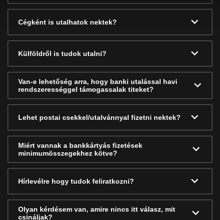
Cégként is utalhatok nektek?
Külföldről is tudok utalni?
Van-e lehetőség arra, hogy banki utalással havi
rendszerességgel támogassalak titeket?
Lehet postai csekkel/utalvánnyal fizetni nektek?
Miért vannak a bankkártyás fizetések
minimumösszegekhez kötve?
Hírlevélre hogy tudok feliratkozni?
Olyan kérdésem van, amire nincs itt válasz, mit
csináljak?