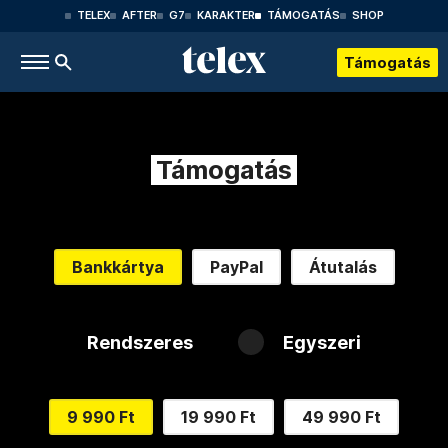
TELEX
AFTER
G7
KARAKTER
TÁMOGATÁS
SHOP
Támogatás
Támogatás
Bankkártya
PayPal
Átutalás
Rendszeres
Egyszeri
9 990 Ft
19 990 Ft
49 990 Ft