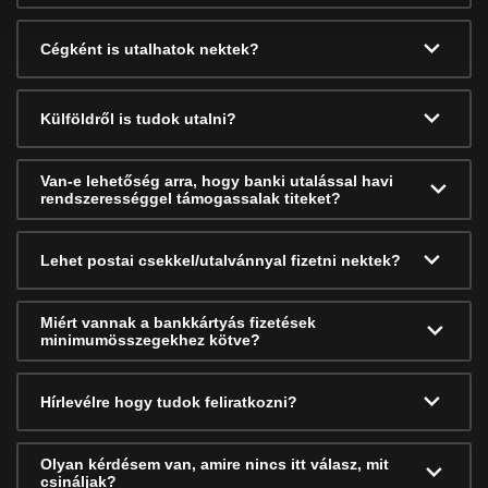
Cégként is utalhatok nektek?
Külföldről is tudok utalni?
Van-e lehetőség arra, hogy banki utalással havi
rendszerességgel támogassalak titeket?
Lehet postai csekkel/utalvánnyal fizetni nektek?
Miért vannak a bankkártyás fizetések
minimumösszegekhez kötve?
Hírlevélre hogy tudok feliratkozni?
Olyan kérdésem van, amire nincs itt válasz, mit
csináljak?