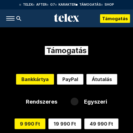
TELEX
AFTER
G7
KARAKTER
TÁMOGATÁS
SHOP
Támogatás
Támogatás
Bankkártya
PayPal
Átutalás
Rendszeres
Egyszeri
9 990 Ft
19 990 Ft
49 990 Ft