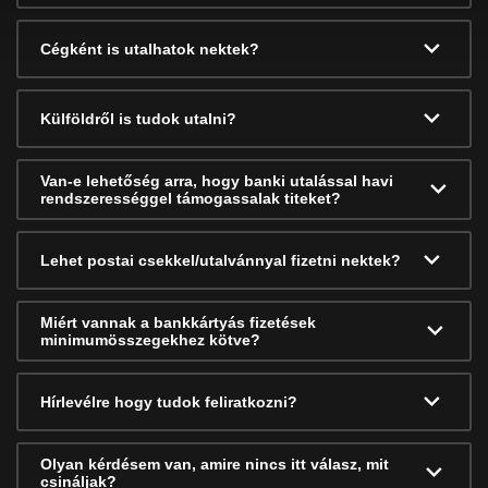
Cégként is utalhatok nektek?
Külföldről is tudok utalni?
Van-e lehetőség arra, hogy banki utalással havi
rendszerességgel támogassalak titeket?
Lehet postai csekkel/utalvánnyal fizetni nektek?
Miért vannak a bankkártyás fizetések
minimumösszegekhez kötve?
Hírlevélre hogy tudok feliratkozni?
Olyan kérdésem van, amire nincs itt válasz, mit
csináljak?