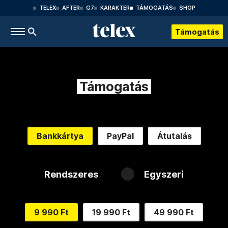
TELEX
AFTER
G7
KARAKTER
TÁMOGATÁS
SHOP
Támogatás
Támogatás
Bankkártya
PayPal
Átutalás
Rendszeres
Egyszeri
9 990 Ft
19 990 Ft
49 990 Ft