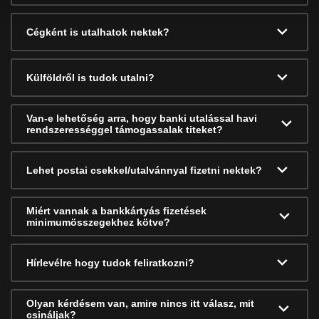
Cégként is utalhatok nektek?
Külföldről is tudok utalni?
Van-e lehetőség arra, hogy banki utalással havi
rendszerességgel támogassalak titeket?
Lehet postai csekkel/utalvánnyal fizetni nektek?
Miért vannak a bankkártyás fizetések
minimumösszegekhez kötve?
Hírlevélre hogy tudok feliratkozni?
Olyan kérdésem van, amire nincs itt válasz, mit
csináljak?