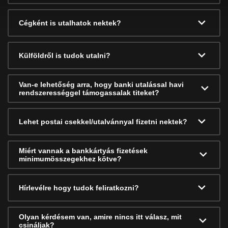
Cégként is utalhatok nektek?
Külföldről is tudok utalni?
Van-e lehetőség arra, hogy banki utalással havi
rendszerességgel támogassalak titeket?
Lehet postai csekkel/utalvánnyal fizetni nektek?
Miért vannak a bankkártyás fizetések
minimumösszegekhez kötve?
Hírlevélre hogy tudok feliratkozni?
Olyan kérdésem van, amire nincs itt válasz, mit
csináljak?