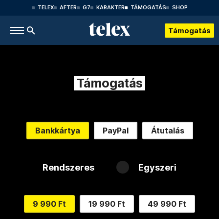
TELEX
AFTER
G7
KARAKTER
TÁMOGATÁS
SHOP
Támogatás
Támogatás
Bankkártya
PayPal
Átutalás
Rendszeres
Egyszeri
9 990 Ft
19 990 Ft
49 990 Ft