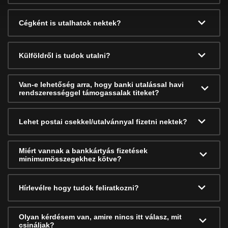
Cégként is utalhatok nektek?
Külföldről is tudok utalni?
Van-e lehetőség arra, hogy banki utalással havi
rendszerességgel támogassalak titeket?
Lehet postai csekkel/utalvánnyal fizetni nektek?
Miért vannak a bankkártyás fizetések
minimumösszegekhez kötve?
Hírlevélre hogy tudok feliratkozni?
Olyan kérdésem van, amire nincs itt válasz, mit
csináljak?