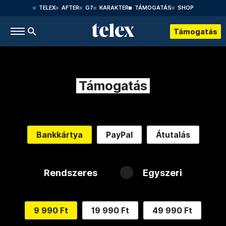
TELEX
AFTER
G7
KARAKTER
TÁMOGATÁS
SHOP
Támogatás
Támogatás
Bankkártya
PayPal
Átutalás
Rendszeres
Egyszeri
9 990 Ft
19 990 Ft
49 990 Ft