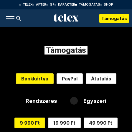
TELEX
AFTER
G7
KARAKTER
TÁMOGATÁS
SHOP
Támogatás
Támogatás
Bankkártya
PayPal
Átutalás
Rendszeres
Egyszeri
9 990 Ft
19 990 Ft
49 990 Ft