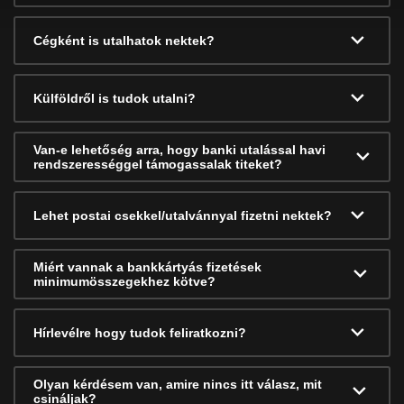
Cégként is utalhatok nektek?
Külföldről is tudok utalni?
Van-e lehetőség arra, hogy banki utalással havi
rendszerességgel támogassalak titeket?
Lehet postai csekkel/utalvánnyal fizetni nektek?
Miért vannak a bankkártyás fizetések
minimumösszegekhez kötve?
Hírlevélre hogy tudok feliratkozni?
Olyan kérdésem van, amire nincs itt válasz, mit
csináljak?