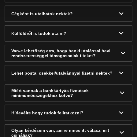
Cégként is utalhatok nektek?
Külföldről is tudok utalni?
Van-e lehetőség arra, hogy banki utalással havi
rendszerességgel támogassalak titeket?
Lehet postai csekkel/utalvánnyal fizetni nektek?
Miért vannak a bankkártyás fizetések
minimumösszegekhez kötve?
Hírlevélre hogy tudok feliratkozni?
Olyan kérdésem van, amire nincs itt válasz, mit
csináljak?