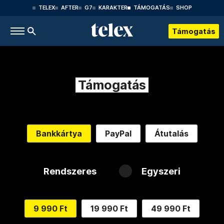
TELEX
AFTER
G7
KARAKTER
TÁMOGATÁS
SHOP
Támogatás
Támogatás
Bankkártya
PayPal
Átutalás
Rendszeres
Egyszeri
9 990 Ft
19 990 Ft
49 990 Ft