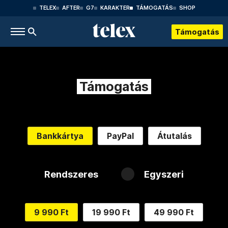
TELEX
AFTER
G7
KARAKTER
TÁMOGATÁS
SHOP
Támogatás
Támogatás
Bankkártya
PayPal
Átutalás
Rendszeres
Egyszeri
9 990 Ft
19 990 Ft
49 990 Ft