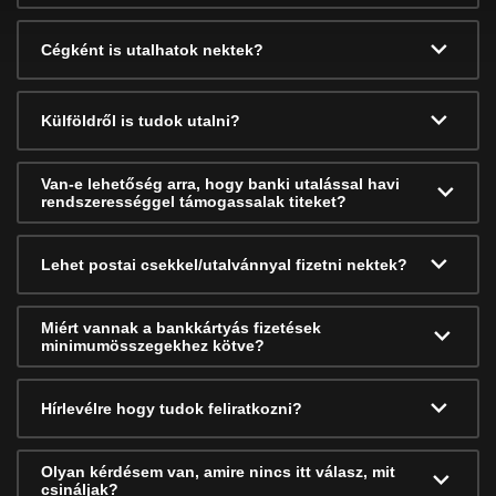
Cégként is utalhatok nektek?
Külföldről is tudok utalni?
Van-e lehetőség arra, hogy banki utalással havi
rendszerességgel támogassalak titeket?
Lehet postai csekkel/utalvánnyal fizetni nektek?
Miért vannak a bankkártyás fizetések
minimumösszegekhez kötve?
Hírlevélre hogy tudok feliratkozni?
Olyan kérdésem van, amire nincs itt válasz, mit
csináljak?