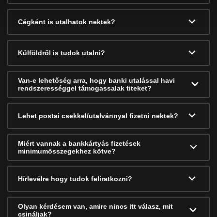
Cégként is utalhatok nektek?
Külföldről is tudok utalni?
Van-e lehetőség arra, hogy banki utalással havi
rendszerességgel támogassalak titeket?
Lehet postai csekkel/utalvánnyal fizetni nektek?
Miért vannak a bankkártyás fizetések
minimumösszegekhez kötve?
Hírlevélre hogy tudok feliratkozni?
Olyan kérdésem van, amire nincs itt válasz, mit
csináljak?