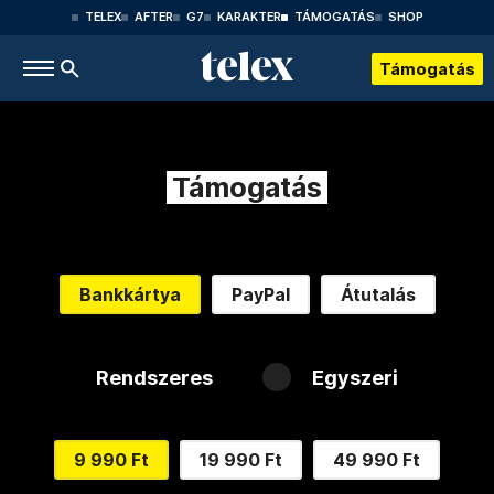
TELEX
AFTER
G7
KARAKTER
TÁMOGATÁS
SHOP
Támogatás
Támogatás
Bankkártya
PayPal
Átutalás
Rendszeres
Egyszeri
9 990 Ft
19 990 Ft
49 990 Ft