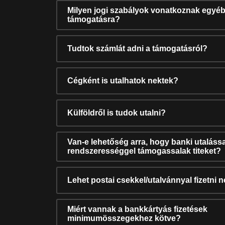
Milyen jogi szabályok vonatkoznak egyéb
támogatásra?
Tudtok számlát adni a támogatásról?
Cégként is utalhatok nektek?
Külföldről is tudok utalni?
Van-e lehetőség arra, hogy banki utalássa
rendszerességgel támogassalak titeket?
Lehet postai csekkel/utalvánnyal fizetni 
Miért vannak a bankkártyás fizetések
minimumösszegekhez kötve?