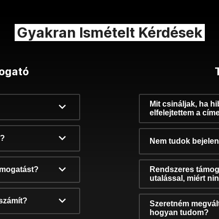
Gyakran Ismételt Kérdések
ogató
Mit csináljak, ha h
elfelejtettem a cím
k?
Nem tudok bejelent
támogatást?
Rendszeres támog
utalással, miért n
számít?
Szeretném megvált
hogyan tudom?