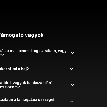
Támogató vagyok
ibás e-mail-címmel regisztráltam, vagy
et?
kezni, mi a baj?
atótok vagyok bankszámláról
incs fiókom?
oztatni a támogatási összeget,