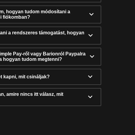
ám, hogyan tudom módosítani a
i fiókomban?
ni a rendszeres támogatást, hogyan
Simple Pay-ről vagy Barionról Paypalra
ra hogyan tudom megtenni?
t kapni, mit csináljak?
, amire nincs itt válasz, mit