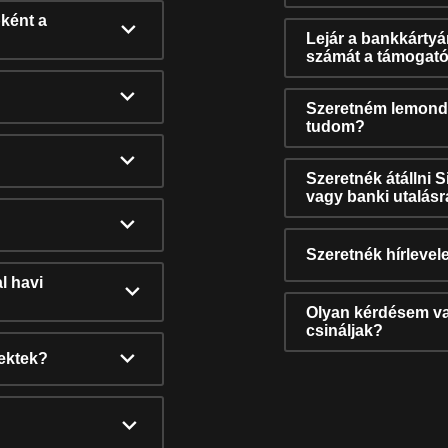
ként a
Lejár a bankkárty
számát a támogató
Szeretném lemonda
tudom?
Szeretnék átállni 
vagy banki utalás
Szeretnék hírlevele
l havi
Olyan kérdésem van
csináljak?
nektek?