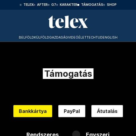
TELEX
AFTER
G7
KARAKTER
TÁMOGATÁS
SHOP
BELFÖLD
KÜLFÖLD
GAZDASÁG
VIDEÓ
ÉLET
TECHTUD
ENGLISH
Támogatás
Bankkártya
PayPal
Átutalás
Rendszeres
Egyszeri