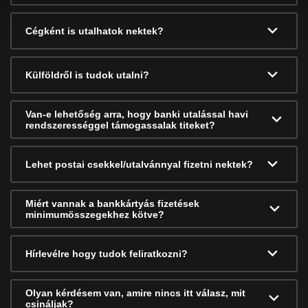
Cégként is utalhatok nektek?
Külföldről is tudok utalni?
Van-e lehetőség arra, hogy banki utalással havi
rendszerességgel támogassalak titeket?
Lehet postai csekkel/utalvánnyal fizetni nektek?
Miért vannak a bankkártyás fizetések
minimumösszegekhez kötve?
Hírlevélre hogy tudok feliratkozni?
Olyan kérdésem van, amire nincs itt válasz, mit
csináljak?