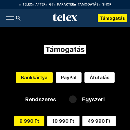
TELEX
AFTER
G7
KARAKTER
TÁMOGATÁS
SHOP
Támogatás
Támogatás
Bankkártya
PayPal
Átutalás
Rendszeres
Egyszeri
9 990 Ft
19 990 Ft
49 990 Ft