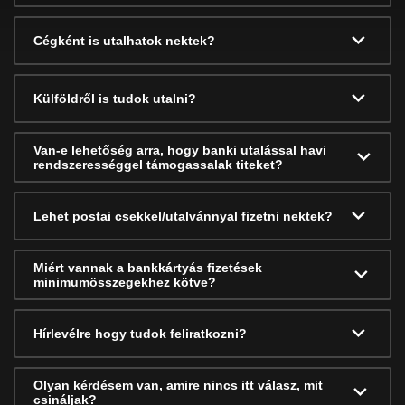
Cégként is utalhatok nektek?
Külföldről is tudok utalni?
Van-e lehetőség arra, hogy banki utalással havi
rendszerességgel támogassalak titeket?
Lehet postai csekkel/utalvánnyal fizetni nektek?
Miért vannak a bankkártyás fizetések
minimumösszegekhez kötve?
Hírlevélre hogy tudok feliratkozni?
Olyan kérdésem van, amire nincs itt válasz, mit
csináljak?