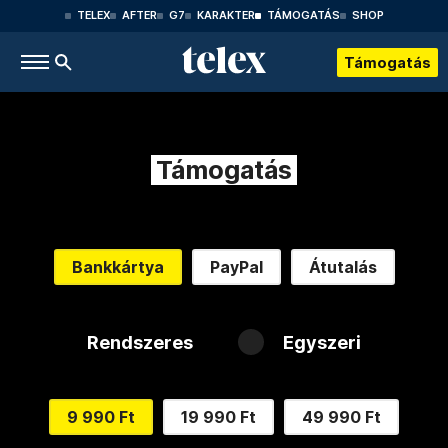
TELEX
AFTER
G7
KARAKTER
TÁMOGATÁS
SHOP
Támogatás
Támogatás
Bankkártya
PayPal
Átutalás
Rendszeres
Egyszeri
9 990 Ft
19 990 Ft
49 990 Ft