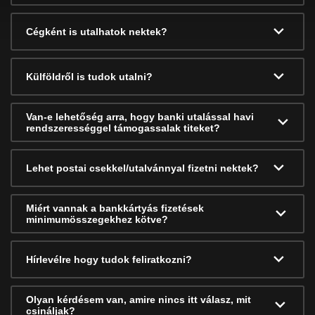
Cégként is utalhatok nektek?
Külföldről is tudok utalni?
Van-e lehetőség arra, hogy banki utalással havi
rendszerességgel támogassalak titeket?
Lehet postai csekkel/utalvánnyal fizetni nektek?
Miért vannak a bankkártyás fizetések
minimumösszegekhez kötve?
Hírlevélre hogy tudok feliratkozni?
Olyan kérdésem van, amire nincs itt válasz, mit
csináljak?