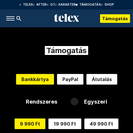
TELEX
AFTER
G7
KARAKTER
TÁMOGATÁS
SHOP
Támogatás
Támogatás
Bankkártya
PayPal
Átutalás
Rendszeres
Egyszeri
9 990 Ft
19 990 Ft
49 990 Ft