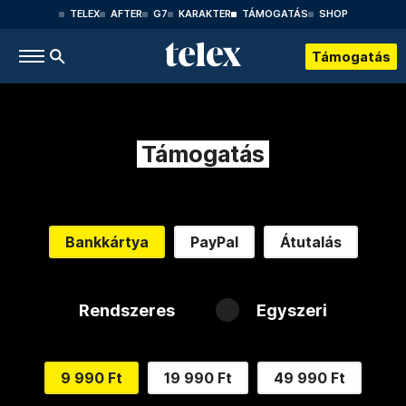
TELEX
AFTER
G7
KARAKTER
TÁMOGATÁS
SHOP
Támogatás
Támogatás
Bankkártya
PayPal
Átutalás
Rendszeres
Egyszeri
9 990 Ft
19 990 Ft
49 990 Ft