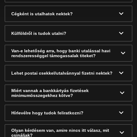
Cégként is utalhatok nektek?
Külföldről is tudok utalni?
Van-e lehetőség arra, hogy banki utalással havi
rendszerességgel támogassalak titeket?
Lehet postai csekkel/utalvánnyal fizetni nektek?
Miért vannak a bankkártyás fizetések
minimumösszegekhez kötve?
Hírlevélre hogy tudok feliratkozni?
Olyan kérdésem van, amire nincs itt válasz, mit
csináljak?