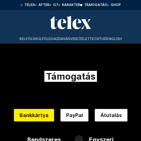
TELEX
AFTER
G7
KARAKTER
TÁMOGATÁS
SHOP
BELFÖLD
KÜLFÖLD
GAZDASÁG
VIDEÓ
ÉLET
TECHTUD
ENGLISH
Támogatás
Bankkártya
PayPal
Átutalás
Rendszeres
Egyszeri