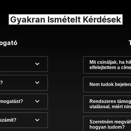
Gyakran Ismételt Kérdések
ogató
Mit csináljak, ha h
elfelejtettem a cím
k?
Nem tudok bejelent
támogatást?
Rendszeres támog
utalással, miért n
számít?
Szeretném megvált
hogyan tudom?