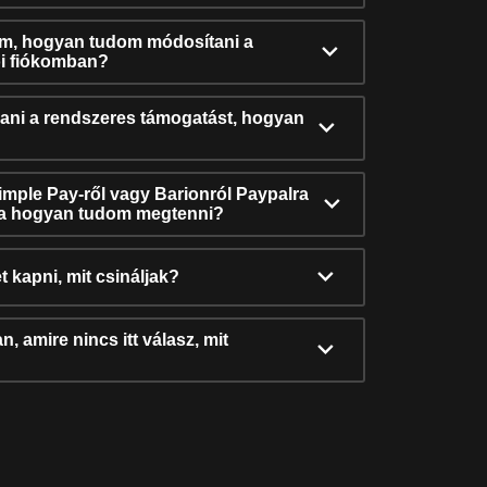
ám, hogyan tudom módosítani a
i fiókomban?
ni a rendszeres támogatást, hogyan
Simple Pay-ről vagy Barionról Paypalra
ra hogyan tudom megtenni?
t kapni, mit csináljak?
, amire nincs itt válasz, mit