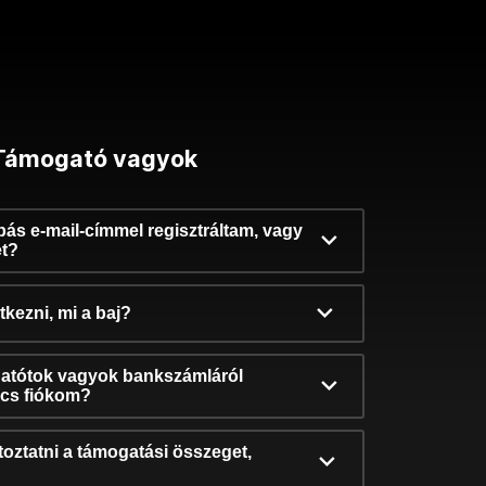
Támogató vagyok
ibás e-mail-címmel regisztráltam, vagy
et?
kezni, mi a baj?
atótok vagyok bankszámláról
incs fiókom?
oztatni a támogatási összeget,