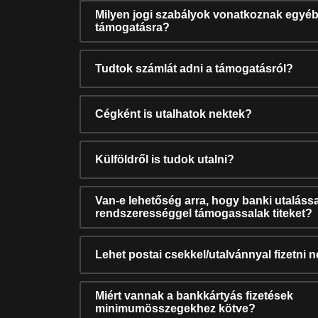
Milyen jogi szabályok vonatkoznak egyéb
támogatásra?
Tudtok számlát adni a támogatásról?
Cégként is utalhatok nektek?
Külföldről is tudok utalni?
Van-e lehetőség arra, hogy banki utalássa
rendszerességgel támogassalak titeket?
Lehet postai csekkel/utalvánnyal fizetni 
Miért vannak a bankkártyás fizetések
minimumösszegekhez kötve?