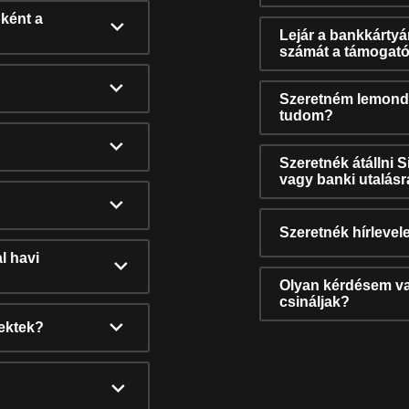
ként a
Lejár a bankkárty
számát a támogató
Szeretném lemonda
tudom?
Szeretnék átállni 
vagy banki utalás
Szeretnék hírlevele
l havi
Olyan kérdésem van
csináljak?
nektek?