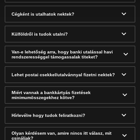
Cégként is utalhatok nektek?
Külföldről is tudok utalni?
Van-e lehetőség arra, hogy banki utalással havi
rendszerességgel támogassalak titeket?
Lehet postai csekkel/utalvánnyal fizetni nektek?
Miért vannak a bankkártyás fizetések
minimumösszegekhez kötve?
Hírlevélre hogy tudok feliratkozni?
Olyan kérdésem van, amire nincs itt válasz, mit
csináljak?