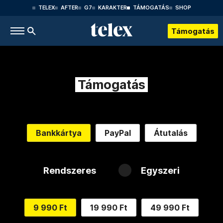
TELEX
AFTER
G7
KARAKTER
TÁMOGATÁS
SHOP
Támogatás
Támogatás
Bankkártya
PayPal
Átutalás
Rendszeres
Egyszeri
9 990 Ft
19 990 Ft
49 990 Ft