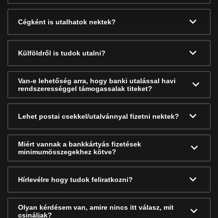
Cégként is utalhatok nektek?
Külföldről is tudok utalni?
Van-e lehetőség arra, hogy banki utalással havi
rendszerességgel támogassalak titeket?
Lehet postai csekkel/utalvánnyal fizetni nektek?
Miért vannak a bankkártyás fizetések
minimumösszegekhez kötve?
Hírlevélre hogy tudok feliratkozni?
Olyan kérdésem van, amire nincs itt válasz, mit
csináljak?