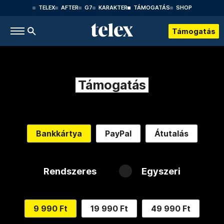
TELEX
AFTER
G7
KARAKTER
TÁMOGATÁS
SHOP
Támogatás
Támogatás
Bankkártya
PayPal
Átutalás
Rendszeres
Egyszeri
9 990 Ft
19 990 Ft
49 990 Ft