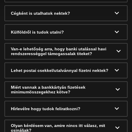
Cégként is utalhatok nektek?
Külföldről is tudok utalni?
Van-e lehetőség arra, hogy banki utalással havi
rendszerességgel támogassalak titeket?
Lehet postai csekkel/utalvánnyal fizetni nektek?
Miért vannak a bankkártyás fizetések
minimumösszegekhez kötve?
Hírlevélre hogy tudok feliratkozni?
Olyan kérdésem van, amire nincs itt válasz, mit
csináljak?