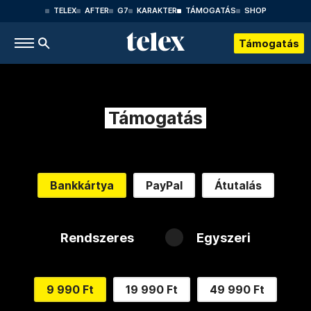
TELEX
AFTER
G7
KARAKTER
TÁMOGATÁS
SHOP
Támogatás
Támogatás
Bankkártya
PayPal
Átutalás
Rendszeres
Egyszeri
9 990 Ft
19 990 Ft
49 990 Ft