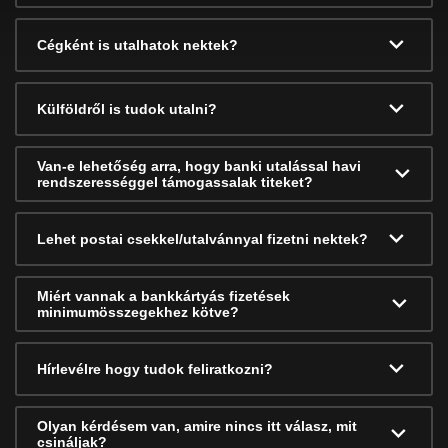
Cégként is utalhatok nektek?
Külföldről is tudok utalni?
Van-e lehetőség arra, hogy banki utalással havi
rendszerességgel támogassalak titeket?
Lehet postai csekkel/utalvánnyal fizetni nektek?
Miért vannak a bankkártyás fizetések
minimumösszegekhez kötve?
Hírlevélre hogy tudok feliratkozni?
Olyan kérdésem van, amire nincs itt válasz, mit
csináljak?