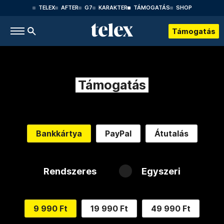
TELEX
AFTER
G7
KARAKTER
TÁMOGATÁS
SHOP
Támogatás
Támogatás
Bankkártya
PayPal
Átutalás
Rendszeres
Egyszeri
9 990 Ft
19 990 Ft
49 990 Ft