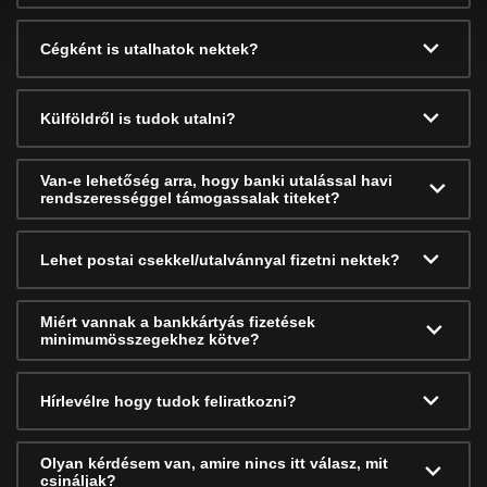
Cégként is utalhatok nektek?
Külföldről is tudok utalni?
Van-e lehetőség arra, hogy banki utalással havi
rendszerességgel támogassalak titeket?
Lehet postai csekkel/utalvánnyal fizetni nektek?
Miért vannak a bankkártyás fizetések
minimumösszegekhez kötve?
Hírlevélre hogy tudok feliratkozni?
Olyan kérdésem van, amire nincs itt válasz, mit
csináljak?