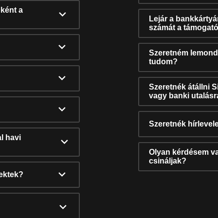
ként a
Lejár a bankkárty
számát a támogató
Szeretném lemonda
tudom?
Szeretnék átállni 
vagy banki utalás
Szeretnék hírlevele
l havi
Olyan kérdésem van
csináljak?
nektek?