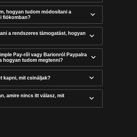
ám, hogyan tudom módosítani a
i fiókomban?
ni a rendszeres támogatást, hogyan
Simple Pay-ről vagy Barionról Paypalra
ra hogyan tudom megtenni?
t kapni, mit csináljak?
, amire nincs itt válasz, mit