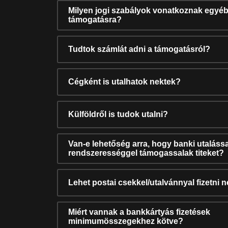
Milyen jogi szabályok vonatkoznak egyéb
támogatásra?
Tudtok számlát adni a támogatásról?
Cégként is utalhatok nektek?
Külföldről is tudok utalni?
Van-e lehetőség arra, hogy banki utalássa
rendszerességgel támogassalak titeket?
Lehet postai csekkel/utalvánnyal fizetni 
Miért vannak a bankkártyás fizetések
minimumösszegekhez kötve?