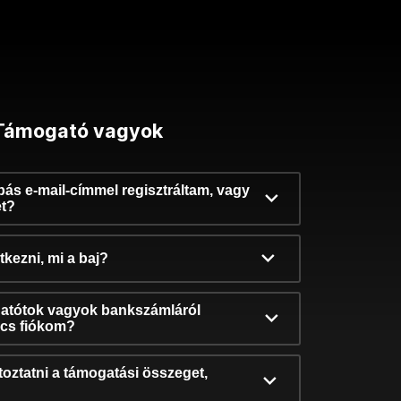
Támogató vagyok
ibás e-mail-címmel regisztráltam, vagy
et?
kezni, mi a baj?
atótok vagyok bankszámláról
incs fiókom?
oztatni a támogatási összeget,