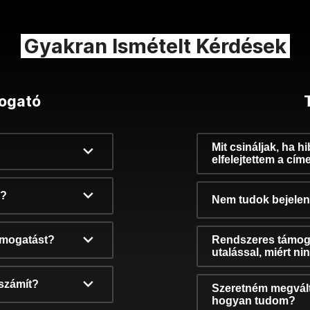
Gyakran Ismételt Kérdések
ogató
Mit csináljak, ha h
elfelejtettem a cím
k?
Nem tudok bejelent
támogatást?
Rendszeres támog
utalással, miért n
számít?
Szeretném megvált
hogyan tudom?