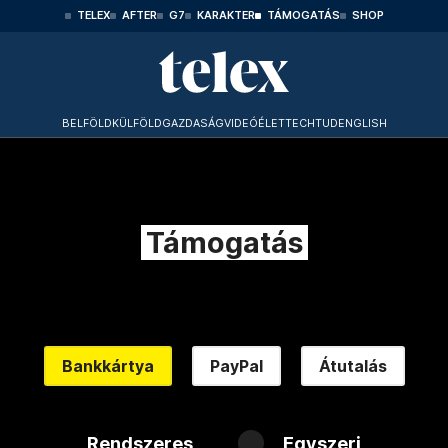
TELEX
AFTER
G7
KARAKTER
TÁMOGATÁS
SHOP
BELFÖLD
KÜLFÖLD
GAZDASÁG
VIDEÓ
ÉLET
TECHTUD
ENGLISH
Támogatás
Bankkártya
PayPal
Átutalás
Rendszeres
Egyszeri