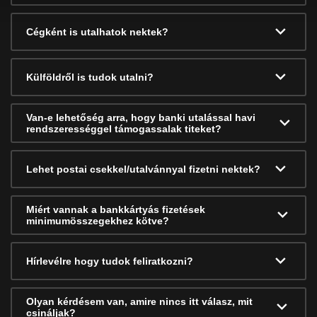
Cégként is utalhatok nektek?
Külföldről is tudok utalni?
Van-e lehetőség arra, hogy banki utalással havi
rendszerességgel támogassalak titeket?
Lehet postai csekkel/utalvánnyal fizetni nektek?
Miért vannak a bankkártyás fizetések
minimumösszegekhez kötve?
Hírlevélre hogy tudok feliratkozni?
Olyan kérdésem van, amire nincs itt válasz, mit
csináljak?