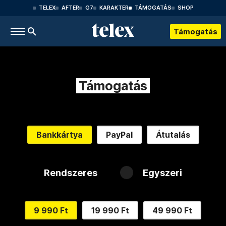
TELEX
AFTER
G7
KARAKTER
TÁMOGATÁS
SHOP
Támogatás
Támogatás
Bankkártya
PayPal
Átutalás
Rendszeres
Egyszeri
9 990 Ft
19 990 Ft
49 990 Ft