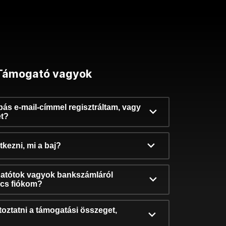
Támogató vagyok
ibás e-mail-címmel regisztráltam, vagy
et?
kezni, mi a baj?
atótok vagyok bankszámláról
incs fiókom?
oztatni a támogatási összeget,