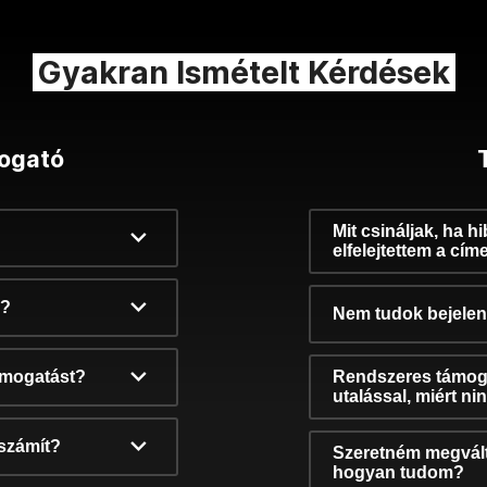
Gyakran Ismételt Kérdések
ogató
Mit csináljak, ha h
elfelejtettem a cím
k?
Nem tudok bejelent
támogatást?
Rendszeres támog
utalással, miért n
számít?
Szeretném megvált
hogyan tudom?