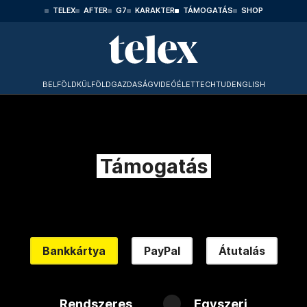
TELEX
AFTER
G7
KARAKTER
TÁMOGATÁS
SHOP
BELFÖLD
KÜLFÖLD
GAZDASÁG
VIDEÓ
ÉLET
TECHTUD
ENGLISH
Támogatás
Bankkártya
PayPal
Átutalás
Rendszeres
Egyszeri