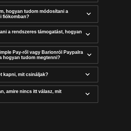
ám, hogyan tudom módosítani a
i fiókomban?
ni a rendszeres támogatást, hogyan
Simple Pay-ről vagy Barionról Paypalra
ra hogyan tudom megtenni?
t kapni, mit csináljak?
, amire nincs itt válasz, mit