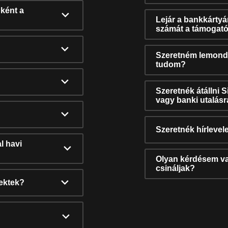
ként a
Lejár a bankkárty
számát a támogató
Szeretném lemonda
tudom?
Szeretnék átállni 
vagy banki utalás
Szeretnék hírlevele
l havi
Olyan kérdésem van
csináljak?
nektek?