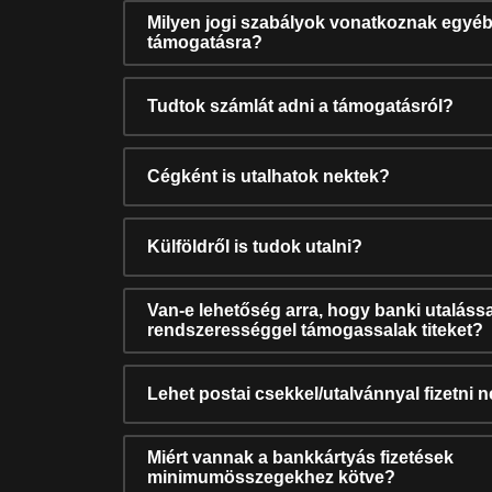
Milyen jogi szabályok vonatkoznak egyéb
támogatásra?
Tudtok számlát adni a támogatásról?
Cégként is utalhatok nektek?
Külföldről is tudok utalni?
Van-e lehetőség arra, hogy banki utalássa
rendszerességgel támogassalak titeket?
Lehet postai csekkel/utalvánnyal fizetni 
Miért vannak a bankkártyás fizetések
minimumösszegekhez kötve?